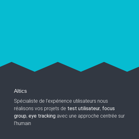
Altics
Spécialiste de l’expérience utilisateurs nous
réalisons vos projets de
test utilisateur
,
focus
group
,
eye tracking
avec une approche centrée sur
l’humain