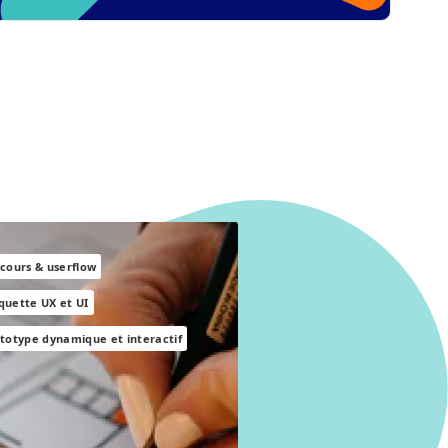
cours & userflow
uette UX et UI
totype dynamique et interactif