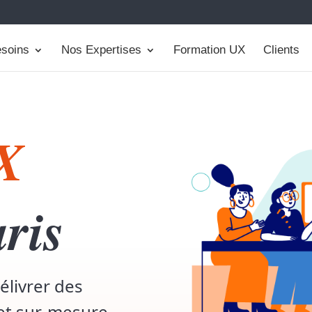
soins
Nos Expertises
Formation UX
Clients
X
ris
élivrer des
et sur-mesure