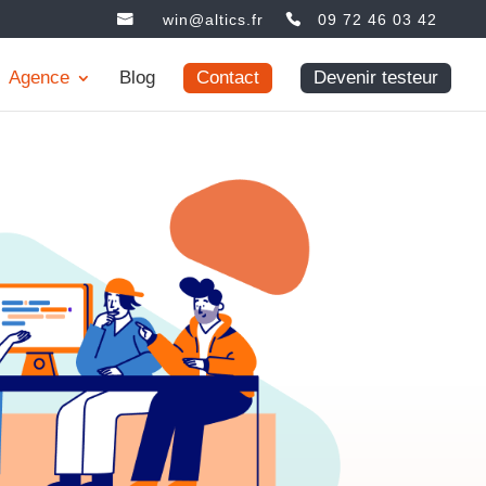
win@altics.fr
09 72 46 03 42
Agence
Blog
Contact
Devenir testeur