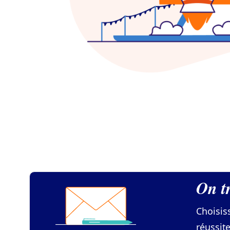
On t
Choisis
réussit