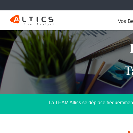
Vos Be
T
La TEAM Altics se déplace fréquemment. 