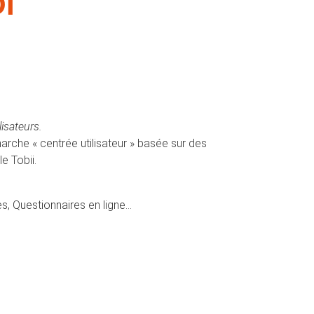
I
lisateurs.
rche « centrée utilisateur » basée sur des
e Tobii.
tes, Questionnaires en ligne…