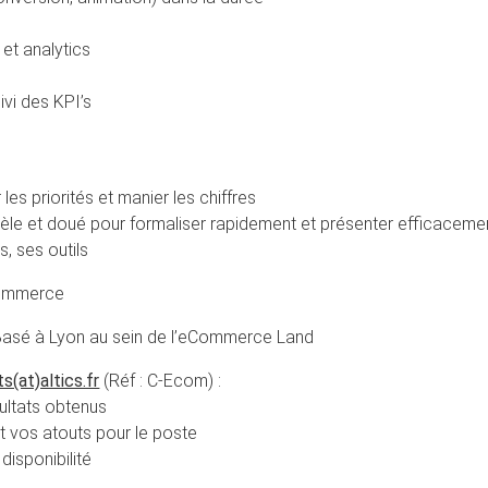
 et analytics
vi des KPI’s
les priorités et manier les chiffres
ientèle et doué pour formaliser rapidement et présenter efficaceme
, ses outils
Commerce
 Basé à Lyon au sein de l’eCommerce Land
ts(at)altics.fr
(Réf : C-Ecom) :
sultats obtenus
nt vos atouts pour le poste
disponibilité