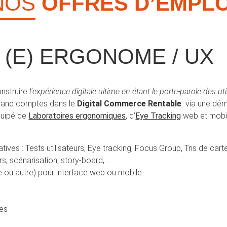
NOS
OFFRES D’EMPLO
(E) ERGONOME / UX
onstruire
l’expérience digitale ultime en étant le porte-parole des uti
rand comptes dans le
Digital Commerce Rentable
via une déma
quipé de
Laboratoires ergonomiques
, d’
Eye Tracking
web et mobil
atives : Tests utilisateurs, Eye tracking, Focus Group, Tris de car
rs, scénarisation, story-board, …
 ou autre) pour interface web ou mobile
ies