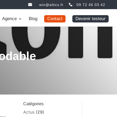
win@altics.fr
09 72 46 03 42
Agence
Blog
Contact
Devenir testeur
modable
Catégories
Actus
(29)