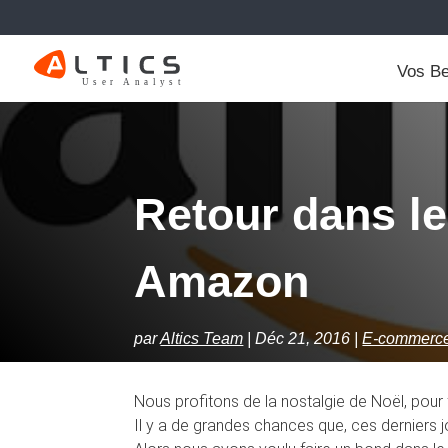
Vos Be
Retour dans l
Amazon
par
Altics Team
Déc 21, 2016
E-commerc
Nous profitons de la nostalgie de Noël, pour f
Il y a de grandes chances que, ces derniers