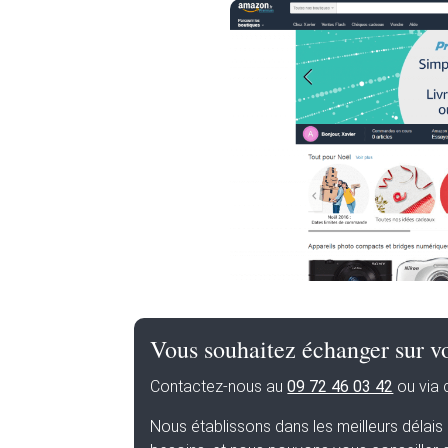
Vous souhaitez échanger sur vo
Contactez-nous au
09 72 46 03 42
ou via
Nous établissons dans les meilleurs délai