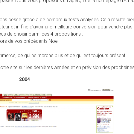
 le passé. Nous vous proposons un aperçu de la homepage d’Am
ans cesse grâce à de nombreux tests analysés. Cela résulte bie
ateur et in fine d’avoir une meilleure conversion pour vendre plus.
ous de choisir parmi ces 4 propositions :
lors de vos précédents Noël
mmerce, ce qui ne marche plus et ce qui est toujours présent.
otre site sur les dernières années et en prévision des prochaines
2004