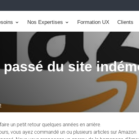
soins
Nos Expertises
Formation UX
Clients
e passé du site indé
e
aire un petit retour quelques années en arrière.
 jours, vous ayez commandé un ou plusieurs articles sur Amazon.