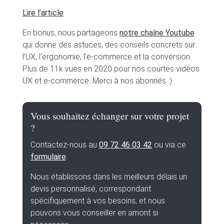
Lire l’article
En bonus, nous partageons
notre chaîne Youtube
qui donne des astuces, des conseils concrets sur
l’UX, l’ergonomie, l’e-commerce et la conversion.
Plus de 11k vues en 2020 pour nos courtes vidéos
UX et e-commerce. Merci à nos abonnés :)
Vous souhaitez échanger sur votre projet
?
Contactez-nous au
09 72 46 03 42
ou via ce
formulaire
.
Nous établissons dans les meilleurs délais un
devis personnalisé, correspondant
spécifiquement à vos besoins, et nous
pouvons vous conseiller en amont si