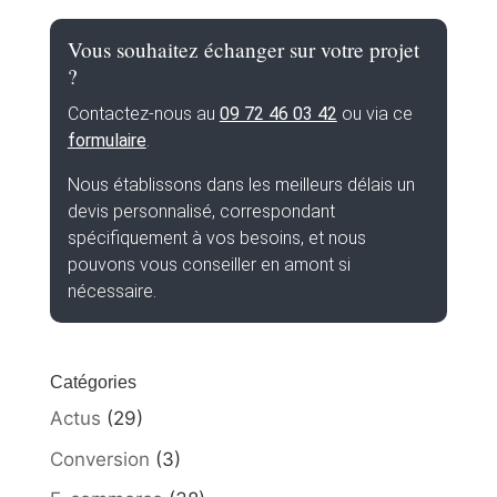
Vous souhaitez échanger sur votre projet
?
Contactez-nous au
09 72 46 03 42
ou via ce
formulaire
.
Nous établissons dans les meilleurs délais un
devis personnalisé, correspondant
spécifiquement à vos besoins, et nous
pouvons vous conseiller en amont si
nécessaire.
Catégories
Actus
(29)
Conversion
(3)