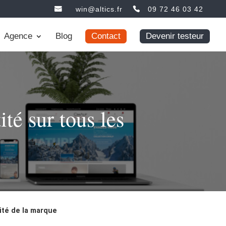
win@altics.fr
09 72 46 03 42
Agence
Blog
Contact
Devenir testeur
té sur tous les
ité de la marque