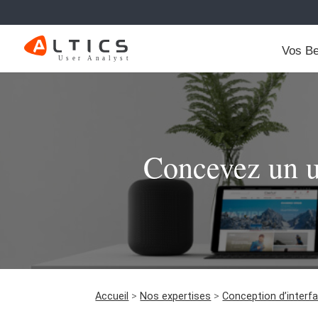
Vos Be
Concevez un un
Accueil
>
Nos expertises
>
Conception d’interf