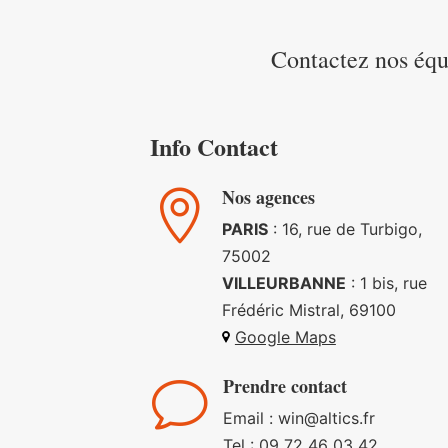
Contactez nos équ
Info Contact
Nos agences

PARIS
: 16, rue de Turbigo,
75002
VILLEURBANNE
: 1 bis, rue
Frédéric Mistral, 69100
Google Maps
Prendre contact
v
Email : win
@altics.fr
Tel :
09 72 46 03 42