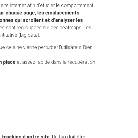
site internet afin d’étudier le comportement
our chaque page, les emplacements
onnes qui scrollent et d’analyser les
ues sont regroupées sur des heatmaps. Les
itative (big data).
ue cela ne vienne perturber l’utilisateur. Bien
n place
et assez rapide dans la récupération
tracking à votre site.
Un tag doit être