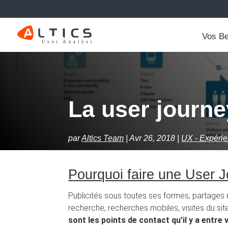
Vos Be
La user journe
par
Altics Team
Avr 26, 2018
UX - Expérien
Pourquoi faire une User 
Publicités sous toutes ses formes, partages
recherche, recherches mobiles, visites du sit
sont les points de contact qu’il y a entre