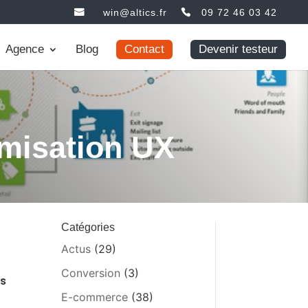
win@altics.fr
09 72 46 03 42
Agence
Blog
Contact
Devenir testeur
timisation UX
Catégories
Actus
(29)
Conversion
(3)
ls
E-commerce
(38)