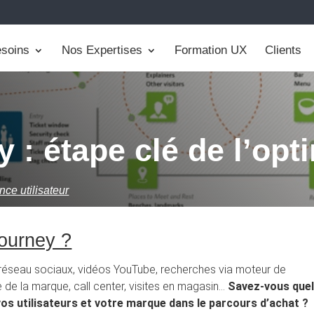
soins
Nos Expertises
Formation UX
Clients
y : étape clé de l’op
ce utilisateur
Journey ?
 réseau sociaux, vidéos YouTube, recherches via moteur de
e de la marque, call center, visites en magasin…
Savez-vous que
 vos utilisateurs et votre marque dans le parcours d’achat ?