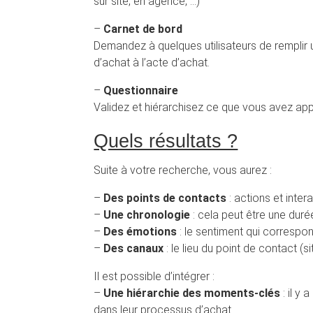
sur site, en agence, …)
–
Carnet de bord
Demandez à quelques utilisateurs de remplir u
d’achat à l’acte d’achat.
–
Questionnaire
Validez et hiérarchisez ce que vous avez appr
Quels résultats ?
Suite à votre recherche, vous aurez :
–
Des points de contacts
: actions et int
–
Une chronologie
: cela peut être une duré
–
Des émotions
: le sentiment qui correspond
–
Des canaux
: le lieu du point de contact (
Il est possible d’intégrer :
–
Une hiérarchie des moments-clés
: il y
dans leur processus d’achat