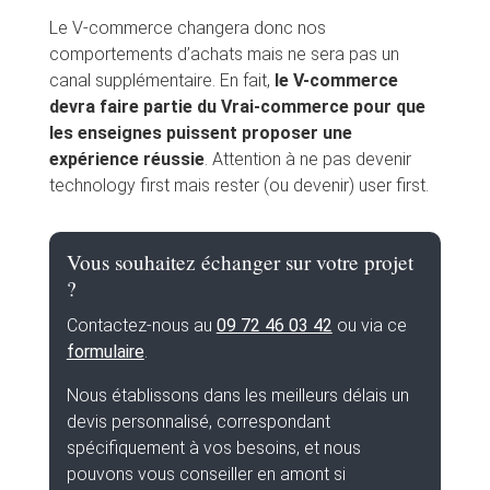
Le V-commerce changera donc nos
comportements d’achats mais ne sera pas un
canal supplémentaire. En fait,
le V-commerce
devra faire partie du Vrai-commerce pour que
les enseignes puissent proposer une
expérience réussie
. Attention à ne pas devenir
technology first mais rester (ou devenir) user first.
Vous souhaitez échanger sur votre projet
?
Contactez-nous au
09 72 46 03 42
ou via ce
formulaire
.
Nous établissons dans les meilleurs délais un
devis personnalisé, correspondant
spécifiquement à vos besoins, et nous
pouvons vous conseiller en amont si