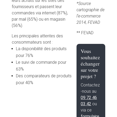
leurs achats sur les sites des
*Source
fournisseurs et passent leur
cartographie de
commandes via internet (87%),
l’e-commerce
par mail (65%) ou en magasin
2014, FEVAD
(56%).
** FEVAD
Les principales attentes des
consommateurs sont :
La disponibilité des produits
Vous
pour 76%
souhaitez
Le suivi de commande pour
échanger
63%
sur votre
projet ?
Des comparateurs de produits
pour 40%
Contactez
-nous au
09 72 46
03 42
ou
via ce
formulaire
.