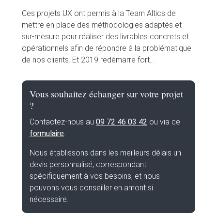
Ces projets UX ont permis à la Team Altics de
mettre en place des méthodologies adaptés et
sur-mesure pour réaliser des livrables concrets et
opérationnels afin de répondre à la problématique
de nos clients. Et 2019 redémarre fort…
Vous souhaitez échanger sur votre projet
?
Contactez-nous au
09 72 46 03 42
ou via ce
formulaire
.
Nous établissons dans les meilleurs délais un
devis personnalisé, correspondant
spécifiquement à vos besoins, et nous
pouvons vous conseiller en amont si
nécessaire.