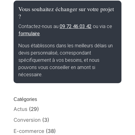
Vous souhaitez échanger sur votre projet
?
Contactez-nous au
09 72 46 03 42
ou via ce
formulaire
.
Nous établissons dans les meilleurs délais un
devis personnalisé, correspondant
spécifiquement à vos besoins, et nous
pouvons vous conseiller en amont si
nécessaire.
Catégories
Actus
(29)
Conversion
(3)
E-commerce
(38)