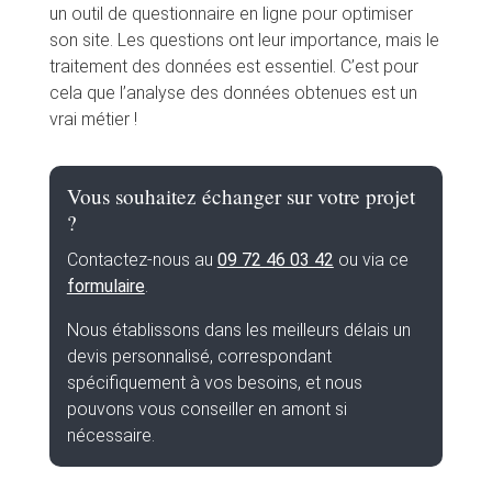
un outil de questionnaire en ligne pour optimiser
son site. Les questions ont leur importance, mais le
traitement des données est essentiel. C’est pour
cela que l’analyse des données obtenues est un
vrai métier !
Vous souhaitez échanger sur votre projet
?
Contactez-nous au
09 72 46 03 42
ou via ce
formulaire
.
Nous établissons dans les meilleurs délais un
devis personnalisé, correspondant
spécifiquement à vos besoins, et nous
pouvons vous conseiller en amont si
nécessaire.