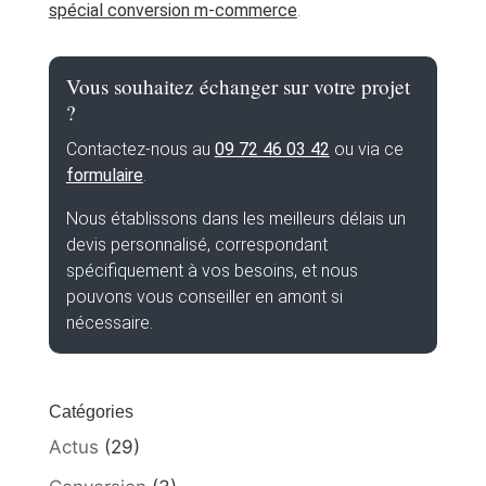
spécial conversion m-commerce
.
Vous souhaitez échanger sur votre projet
?
Contactez-nous au
09 72 46 03 42
ou via ce
formulaire
.
Nous établissons dans les meilleurs délais un
devis personnalisé, correspondant
spécifiquement à vos besoins, et nous
pouvons vous conseiller en amont si
nécessaire.
Catégories
Actus
(29)