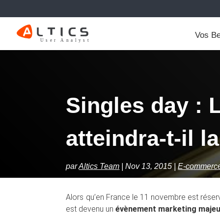
Vos Be
Singles day :
atteindra-t-il l
par
Altics Team
Nov 13, 2015
E-commerc
Alors qu’en France le 11 novembre est réser
est devenu un
évènement marketing majeu