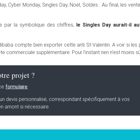
iday, Cyber Monday, Singles Day, Noël, Soldes… Au final, les vent
ée par la symbolique des chiffres,
le Singles Day aurait-il au
libaba compte bien exporter cette anti St-Valentin. A voir si les
e commerciale supplémentaire. Pour l’instant rien n’est moins sû
tre projet ?
 ce
formulaire
.
s un devis personnalisé, correspondant spécifiquement à vos
en amont si nécessaire.