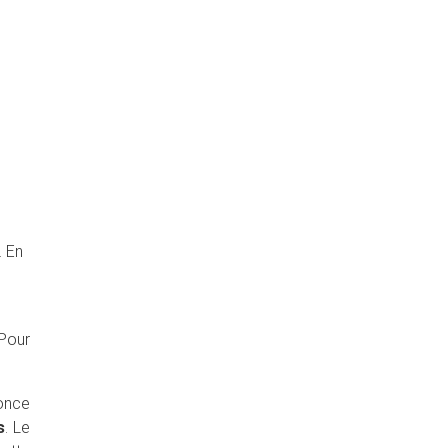
. En
u
 Pour
nonce
s
. Le