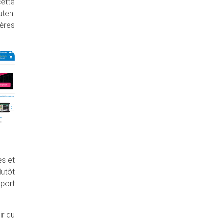
cette
uten.
ères
es et
lutôt
port
ir du