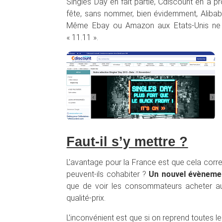
Singles Day en fait partie, Cdiscount en a p
fête, sans nommer, bien évidemment, Alibaba.
Même Ebay ou Amazon aux Etats-Unis ne su
« 11.11 ».
Faut-il s’y mettre ?
L’avantage pour la France est que cela corre
peuvent-ils cohabiter ?
Un nouvel évènemen
que de voir les consommateurs acheter au 
qualité-prix.
L’inconvénient est que si on reprend toutes le