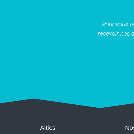
Pour vous te
recevoir nos a
Altics
No