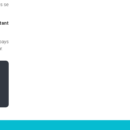
es se
tant
 pays
r.