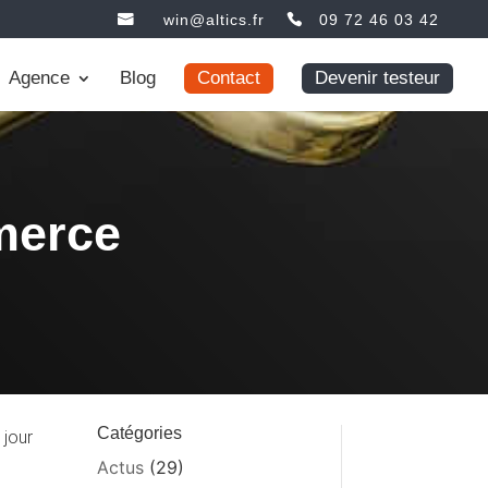
win@altics.fr
09 72 46 03 42
Agence
Blog
Contact
Devenir testeur
merce
Catégories
 jour
Actus
(29)