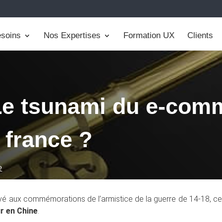
soins
Nos Expertises
Formation UX
Clients
 Le tsunami du e-com
a france ?
e
vé aux commémorations de l’armistice de la guerre de 14-18, ce
r en Chine
.