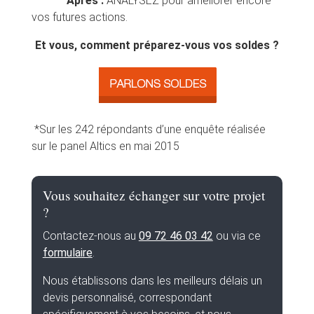
–
Après :
ANALYSEZ pour améliorer encore
vos futures actions.
Et vous, comment préparez-vous vos soldes ?
*Sur les 242 répondants d’une enquête réalisée
sur le panel Altics en mai 2015
Vous souhaitez échanger sur votre projet
?
Contactez-nous au
09 72 46 03 42
ou via ce
formulaire
.
Nous établissons dans les meilleurs délais un
devis personnalisé, correspondant