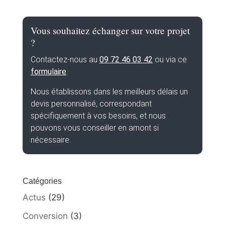
Vous souhaitez échanger sur votre projet
?
Contactez-nous au
09 72 46 03 42
ou via ce
formulaire
.
Nous établissons dans les meilleurs délais un
devis personnalisé, correspondant
spécifiquement à vos besoins, et nous
pouvons vous conseiller en amont si
nécessaire.
Catégories
Actus
(29)
Conversion
(3)