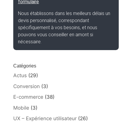
formulaire
.
Nous établissons dans les meilleurs délais un
devis personnalisé, correspondant
spécifiquement à vos besoins, et nous
pouvons vous conseiller en amont si
nécessaire.
Catégories
Actus
(29)
Conversion
(3)
E-commerce
(38)
Mobile
(3)
UX – Expérience utilisateur
(26)