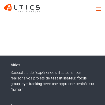
Altics
Spécialiste de l’expérience utilisateurs nous
réalisons vos projets de
test utilisateur
,
focus
group
,
eye tracking
avec une approche centrée sur
l’humain